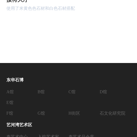
使用了米黄色色石材和白色石材搭配
东华石博
A馆
B馆
C馆
D馆
E馆
F馆
G馆
H街区
石文化研究院
艺河湾艺术区
泰艺术中心
入驻艺术家
泰艺术品仓库