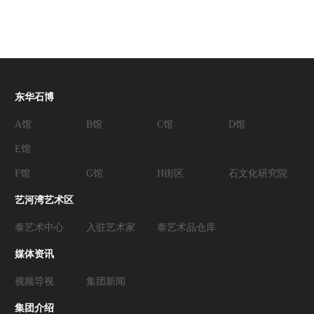
东华石博
A馆
B馆
C馆
D馆
E馆
F馆
G馆
H街区
石文化研究院
艺河湾艺术区
泰艺术中心
入驻艺术家
泰艺术品仓库
媒体资讯
视频导视
集团新闻
集团介绍